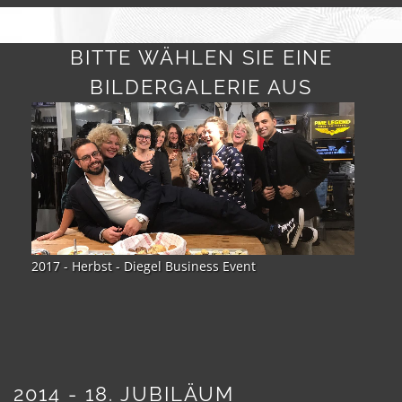
BITTE WÄHLEN SIE EINE
BILDERGALERIE AUS
2017 - Herbst - Diegel Business Event
2014 - 18. JUBILÄUM